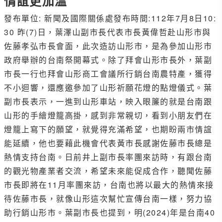
情誼更加溫
發布單位: 新聞及國際關係處發布時間:112年7月8日10:
30 昨(7)日，葉澤山副市長代表市長黃偉哲赴山形市與
佐藤孝弘市長會面，此次造訪山形市，是為參加山形市
政府舉辦的台南祭開幕式。除了拜會山形市長外，葉副
市長一行也拜會山形商工會議所行銷台南農特產，獲得
不小迴響，還應邀參加了山形祈願花燈的點燈儀式。葉
副市長表示，一進到山形車站，映入眼簾的就是台南跟
山形的手繪燈籠高掛，感到非常親切，看到小朋友們在
燈籠上寫下的願望，就覺得充滿希望，也期盼兩市情誼
能延續，他也要藉此機會代表黃市長感謝佐藤市長總是
熱情支持台南。日前井上副市長率團來訪時，有跟台南
的觀光物產業者交流，希望未來能促成合作，聽聞佐藤
市長即將在11月率團來訪，台南也將以最大的熱情來接
待佐藤市長，就像山形這次幫忙宣傳台南一樣，努力協
助行銷山形市。葉副市長也提到，明(2024)年是台南40