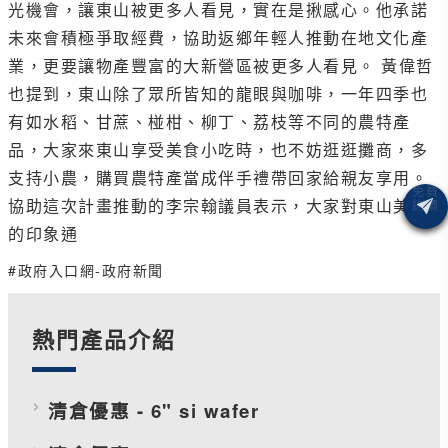
光機會，讓東山被更多人看見，實在是揪感心。他承諾
未來會積極爭取經費，協助返鄉年輕人推動在地文化產
業，更要讓物產豐富的大新營區被更多人看見。 黃偉哲
也提到，東山除了眾所皆知的龍眼與咖啡，一年四季也
有如水稻、甘蔗、椪柑、柳丁、荔枝等不同的農特產
品，大家來東山享受美食小吃時，也不妨逛逛攤商，多
支持小農，購買農特產當成伴手禮帶回家給親友享用。
協助這次計畫推動的李宗翰議員表示，大家對東山美食
的印象通
#政府入口網-政府新聞
熱門產品介紹
清倉優惠 - 6" si wafer