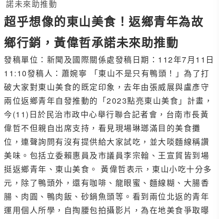
諾未來助推動
超乎想像的東山美食！返鄉青年為故
鄉行銷，黃偉哲承諾未來助推動
發稿單位：新聞及國際關係處發稿日期：112年7月11日
11:10發稿人：蕭婉寧 「東山不是只有鴨頭！」為了打
破大家對東山美食的既定印象，去年由張威展與盧彥守
兩位返鄉青年自發推動的「2023點亮東山美食」計畫，
今(11)日於民治市政中心舉行聯合記者會，台南市長黃
偉哲不但親自出席支持，看見現場琳瑯滿目的美食攤
位，連聲詢問有沒有提供給大家試吃，並大啖麵線稱讚
美味。包括立委賴惠員及市議員李宗翰、王宣貿皆到場
挺返鄉青年、東山美食。 黃偉哲表示，東山小吃十分多
元，除了鴨頭外，還有咖啡、龍眼蜜、麵線糊、大腸香
腸、肉圓、鴨肉飯、砂鍋魚頭等。看到兩位北返的青年
運用個人所學，自掏腰包拍攝影片，為在地美食爭取曝