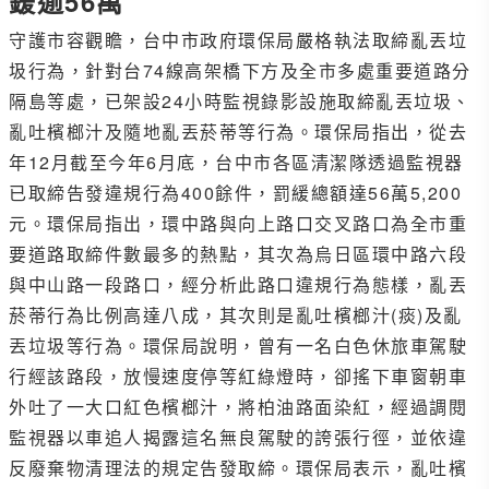
鍰逾56萬
守護市容觀瞻，台中市政府環保局嚴格執法取締亂丟垃
圾行為，針對台74線高架橋下方及全市多處重要道路分
隔島等處，已架設24小時監視錄影設施取締亂丟垃圾、
亂吐檳榔汁及隨地亂丟菸蒂等行為。環保局指出，從去
年12月截至今年6月底，台中市各區清潔隊透過監視器
已取締告發違規行為400餘件，罰緩總額達56萬5,200
元。環保局指出，環中路與向上路口交叉路口為全市重
要道路取締件數最多的熱點，其次為烏日區環中路六段
與中山路一段路口，經分析此路口違規行為態樣，亂丟
菸蒂行為比例高達八成，其次則是亂吐檳榔汁(痰)及亂
丟垃圾等行為。環保局說明，曾有一名白色休旅車駕駛
行經該路段，放慢速度停等紅綠燈時，卻搖下車窗朝車
外吐了一大口紅色檳榔汁，將柏油路面染紅，經過調閱
監視器以車追人揭露這名無良駕駛的誇張行徑，並依違
反廢棄物清理法的規定告發取締。環保局表示，亂吐檳