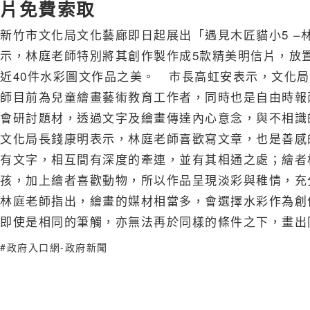
片免費索取
新竹市文化局文化藝廊即日起展出「遇見木匠貓小5 –
示，林庭老師特別將其創作製作成5款精美明信片，放
近40件水彩圖文作品之美。 市長高虹安表示，文化
師目前為兒童繪畫藝術教育工作者，同時也是自由時報
會研討題材，透過文字及繪畫傳達內心意念，與不相
文化局長錢康明表示，林庭老師喜歡寫文章，也是善感
有文字，相互間有深度的牽連，並有其相通之處；繪者
孩，加上繪者喜歡動物，所以作品呈現淡彩與稚情，充
林庭老師指出，繪畫的媒材相當多，會選擇水彩作為創
即使是相同的筆觸，亦無法再於同樣的條件之下，畫出
#政府入口網-政府新聞