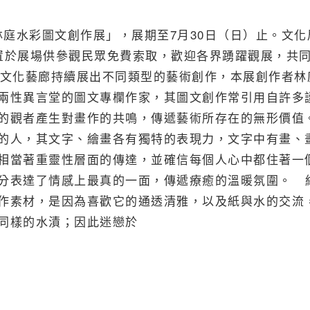
林庭水彩圖文創作展」，展期至7月30日（日）止。文化
置於展場供參觀民眾免費索取，歡迎各界踴躍觀展，共
局文化藝廊持續展出不同類型的藝術創作，本展創作者林
兩性異言堂的圖文專欄作家，其圖文創作常引用自許多
識的觀者產生對畫作的共鳴，傳遞藝術所存在的無形價
的人，其文字、繪畫各有獨特的表現力，文字中有畫、
相當著重靈性層面的傳達，並確信每個人心中都住著一
分表達了情感上最真的一面，傳遞療癒的溫暖氛圍。 
作素材，是因為喜歡它的通透清雅，以及紙與水的交流
同樣的水漬；因此迷戀於