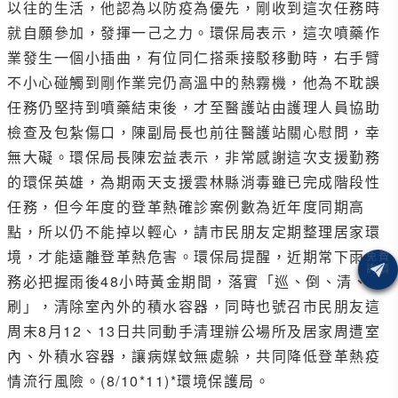
以往的生活，他認為以防疫為優先，剛收到這次任務時
就自願參加，發揮一己之力。環保局表示，這次噴藥作
業發生一個小插曲，有位同仁搭乘接駁移動時，右手臂
不小心碰觸到剛作業完仍高溫中的熱霧機，他為不耽誤
任務仍堅持到噴藥結束後，才至醫護站由護理人員協助
檢查及包紮傷口，陳副局長也前往醫護站關心慰問，幸
無大礙。環保局長陳宏益表示，非常感謝這次支援勤務
的環保英雄，為期兩天支援雲林縣消毒雖已完成階段性
任務，但今年度的登革熱確診案例數為近年度同期高
點，所以仍不能掉以輕心，請市民朋友定期整理居家環
境，才能遠離登革熱危害。環保局提醒，近期常下雨，
務必把握雨後48小時黃金期間，落實「巡、倒、清、
刷」，清除室內外的積水容器，同時也號召市民朋友這
周末8月12、13日共同動手清理辦公場所及居家周遭室
內、外積水容器，讓病媒蚊無處躲，共同降低登革熱疫
情流行風險。(8/10*11)*環境保護局。