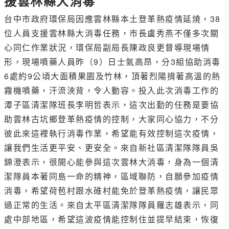
援雲林縣大消毒
台中市政府環保局因應雲林縣本土登革熱疫情延燒，38
位人員支援雲林縣大消毒任務，市長盧秀燕不僅多次關
心同仁作業狀況，環保局副局長陳政良更督導現場情
形，現場噴藥人員昨（9）日士氣高昂，分3組協助消毒
6處約9公頃大面積果園及竹林，頂著烈陽揹著高溫的熱
霧機噴藥，汗流浹背，令人動容。投入此次消毒工作的
潭子區清潔隊班長李明哲表示，這次出勤的任務是要協
助雲林古坑鄉登革熱疫情的控制，大家同心協力，不分
彼此來這裡執行消毒作業，希望能有效控制這次疫情，
讓我們生活更平安、更安全。來自新社區清潔隊隊員吳
錦澄表示，很開心能參與這次雲林大消毒，身為一個清
潔隊員本著同島一命的精神，區域聯防，自願參加疫情
消毒，希望荷苞村跟水碓村能免於登革熱疫情，讓民眾
過正常的生活。來自太平區清潔隊隊員羅志雄表示，同
處中部地區，希望這波疫情能控制住並提早結束，恢復