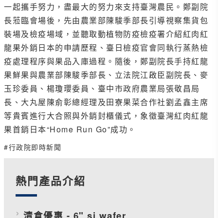
一起攜手努力，盡最大的努力來支持臺灣農民。鄭副院
長蒞臨會場後，先由農業部陳駿季部長引導視察集貨包
裝場及檢疫場域，並聽取動植物防疫檢疫署介紹紅肉紅
龍果外銷日本的申請歷程、臺日檢疫官會同執行蒸熱檢
疫處理程序與果品入庫過程。隨後，鄭副院長手持紅龍
果鮮果與農業部陳駿季部長、立法院江啟臣副院長、麥
玉珍委員、楊瓊瓔委員、臺中市政府農業局張敬昌局
長、大丸屋陳俞彰總經理及田寮果菜合作社劉孟鑫主席
等貴賓進行大合照與外銷封櫃儀式，象徵臺灣紅肉紅龍
果首銷日本“Home Run Go”成功。
#行政院即時新聞
熱門產品介紹
清倉優惠 - 6" si wafer