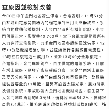
查原因並檢討改善
今(9)日中午金門地區發生停電，台電說明，11時51分
由於塔山電廠開關場內的輸電線計量用比壓器故障，系
統自動啟動保護機制，大金門地區所有機組跳脫，小金
門供電正常，影響共40,703戶。當下台電立即動員所有
人力進行查修復電，力求金門地區各饋線儘速供電，12
時19分起機組陸續併聯，並陸續進行各饋線復電流程，
13時左右復電近七成用戶，並於13時49分全數復電。
台電指出，金門屬於獨立、自主供電的電網系統，目前
有塔山電廠、夏興分廠及麒麟分廠，大金門由塔山電廠
及夏興分廠供電，小金門由麒麟分廠單獨供電，整體機
組裝置容量約11萬瓩，且另有設置太陽光電、風力發電
及儲能系統。事故影響大金門地區機組跳脫，發生當下
大金門地區負載約6.3萬瓩，備轉容量率54.2%、備轉容
量約3.4萬瓩，惟系統瞬間啟動保護機制致機組跳脫，造