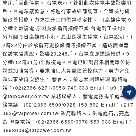
成用戶因此停電。 台電表示，針對此次停電事故影響用
戶，台電深感歉意，將進行事故細部調查，全盤檢討研
擬改善措施，力求提升金門供電穩定性。 《高雄停電 9
分鐘全數復電 原因為承攬商接線不當 台電刻正檢討》
另有關今日高雄市小港、鳳山區發生停電，台電說明，1
2時22分由於承攬商更換設備時接線不當，造成變壓器
保護電驛跳脫，影響20,248戶，台電立即透過轉供，9
分鐘(12時31分)全數復電。台電已即刻召集相關單位檢
討並加強督導，要求強化人員風險管控能力，努力避免
類似事故再次發生。 發言人：蔡志孟副總經理 聯絡電
話：(02)2366-6271/0958-749-333 Email：u910707
@taipower.com.tw 業務聯絡人：發電處孫禹華處長 聯
絡電話：(02)2366-6500/0928-158-862 Email：u217
063@taipower.com.tw 業務聯絡人：供電處石吉亮處
長 聯絡電話：(02)2366-6560/0978-559-033 Email：
u898609@taipower.com.tw