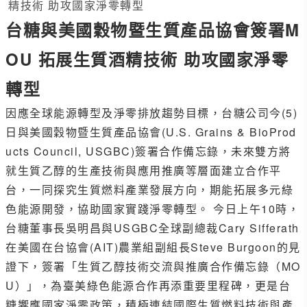
精技術 助攻國家淨零轉型
台糖與美國穀物暨生質產品協會簽署M
OU 拓展生質酒精技術 助攻國家淨零
轉型
因應全球能源轉型及淨零排放趨勢目標，台糖公司今(5)
日與美國穀物暨生質產品協會(U.S. Grains & BioProd
ucts Council, USGBC)簽署合作備忘錄，未來雙方將
就生質乙醇的生產技術與應用推廣等層面建立合作平
台，一同探究生質燃料產業發展方向，期能拓展多元綠
色能源開發，協助國家實踐淨零轉型。 今日上午10時，
台糖董事長吳明昌與USGBC全球副總裁Cary Sifferath
在美國在台協會(AIT)農業組副組長Steve Burgoon的見
證下，簽署「生質乙醇技術交流與推廣合作備忘錄（MO
U）」，為臺美綠色能源合作再添重要里程碑，更是台
糖響應國家淨零政策，積極連結國際生質燃料技術與產