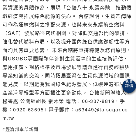
業資源的具體作為，展現「台糖八十 永續奔馳」推動循
環經濟與拓展綠色能源的決心。 台糖說明，生質乙醇除
可作為運輸燃料之摻配來源，也與未來永續航空燃料
（SAF）發展路徑密切相關，對降低交通部門的碳排、
強化替代燃料布局，以及提升國內綠色供應鏈韌性等方
面均具有重要意義。 未來台糖將秉持穩健及務實原則，
與USGBC等國際夥伴針對生質酒精的生產技術評估、
應用推廣、規格標準及市場發展等議題進行實務經驗與
專業知識的交流，同時拓展臺灣在生質能源領域的國際
能見度，以期能為我國綠色能源發展、低碳運輸布局及
產業淨零轉型等方面挹注更多動能。 台糖新聞聯絡人：
秘書處 公關組組長 張木榮 電話：06-337-8819，手
機：0920-636951 電子郵件：a63449@taisugar.co
m.tw
#經濟部本部新聞